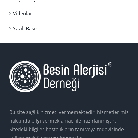
Videolar
Yazılı Basın
Bu site sağlık hizmeti vermemektedir, hizmetlerimiz
hakkında bilgi vermek amacı ile hazırlanmıştır.
Sitedeki bilgiler hastalıkların tanı veya tedavisinde
kullanılmak üzere verilmemiştir.