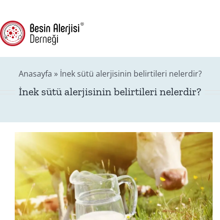
Skip
(216) 709-4592
to
content
Tog
Nav
Anasayfa
»
İnek sütü alerjisinin belirtileri nelerdir?
Hakk
İnek sütü alerjisinin belirtileri nelerdir?
Besin
Besin Alerjisin
Vi