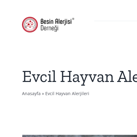
Skip
to
MEDYA
content
Hakkımızda
Evcil Hayvan Ale
Anasayfa
»
Evcil Hayvan Alerjileri