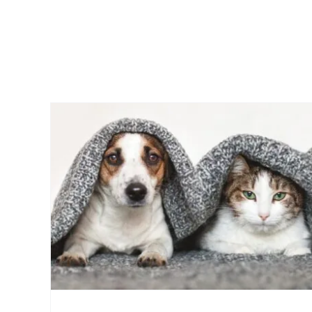
aşma
Kedi ve Köpeklerde İnsan
ni
İçin Alerjik Olan Yapılar
Nelerdir?
Evcil Hayvan Alerjileri