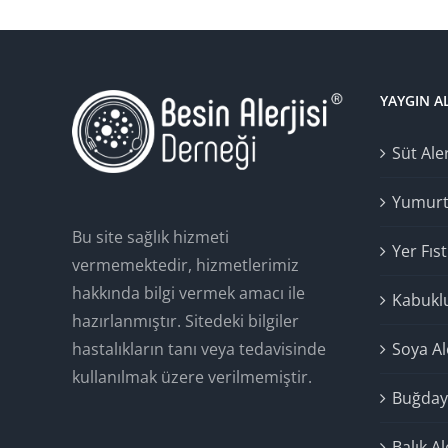
YAYGIN A
Süt Aler
Yumurta
Bu site sağlık hizmeti
Yer Fıst
vermemektedir, hizmetlerimiz
hakkında bilgi vermek amacı ile
Kabuklu
hazırlanmıştır. Sitedeki bilgiler
hastalıkların tanı veya tedavisinde
Soya Ale
kullanılmak üzere verilmemiştir.
Buğday 
Balık Al