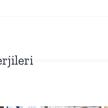
(216) 709-4592
Besin Alerjisi
Besin Alerjisinde Yapılan Testler
rjileri