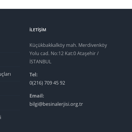
İLETIŞIM
Küçükbakkalköy mah. Merdivenköy
Yolu cad. No:12 Kat:0 Ataşehir /
İSTANBUL
uçları
Tel:
0(216) 709 45 92
Email:
bilgi@besinalerjisi.org.tr
i