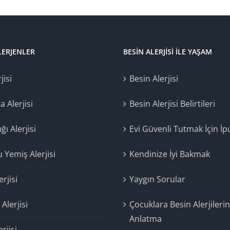
LERJENLER
BESIN ALERJISI İLE YAŞAM
jisi
Besin Alerjisi
 Alerjisi
Besin Alerjisi Belirtileri
ığı Alerjisi
Evi Güvenli Tutmak İçin İp
 Yemiş Alerjisi
Kendinize İyi Bakmak
rjisi
Yaygın Sorular
Alerjisi
Çocuklara Besin Alerjilerin
Anlatma
erjisi