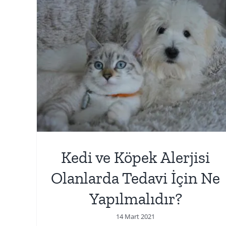
i
Kedi ve Köpek Alerjisi
Ne
Sonucunda Ne Gibi Alerjik
Durumlar Görülür?
Evcil Hayvan Alerjileri
Kedi ve Köpek Alerjisi
Olanlarda Tedavi İçin Ne
Yapılmalıdır?
14 Mart 2021