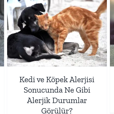
Kedi ve Köpek Alerji Tanısı
Nasıl Konulur?
Evcil Hayvan Alerjileri
Kedi ve Köpek Alerjisi
Sonucunda Ne Gibi
Alerjik Durumlar
Görülür?