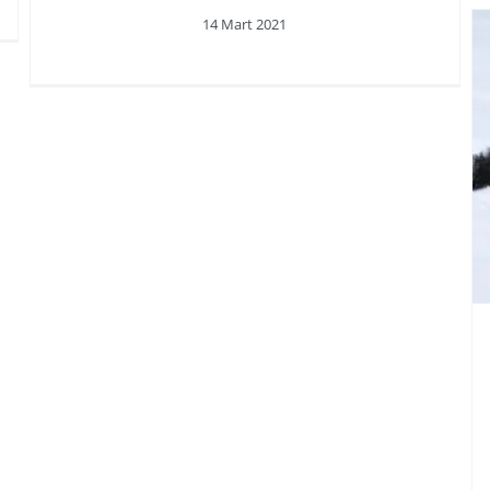
14 Mart 2021
Kedi ve Köpek Alerjisi
Olanların Diğer
Hayvanlara Alerji
Geliştirme Riski Var Mıdır?
Evcil Hayvan Alerjileri