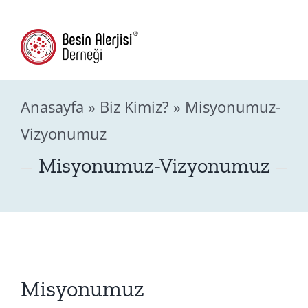
Skip
(216) 709-4592
to
content
Togg
Navig
Anasayfa
»
Biz Kimiz?
»
Misyonumuz-
Hakk
Vizyonumuz
Besin 
Misyonumuz-Vizyonumuz
Besin Alerjisin
Vid
Misyonumuz