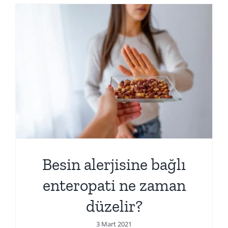
Duy
B
İle
Besin alerjisine bağlı
enteropati ne zaman
düzelir?
3 Mart 2021