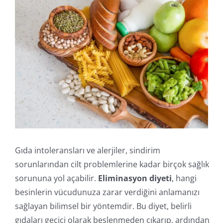
Duy
B
İle
Gıda intoleransları ve alerjiler, sindirim
sorunlarından cilt problemlerine kadar birçok sağlık
sorununa yol açabilir.
Eliminasyon diyeti
, hangi
besinlerin vücudunuza zarar verdiğini anlamanızı
sağlayan bilimsel bir yöntemdir. Bu diyet, belirli
gıdaları geçici olarak beslenmeden çıkarıp, ardından