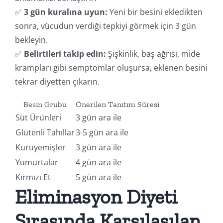
✅
3 gün kuralına uyun:
Yeni bir besini ekledikten
sonra, vücudun verdiği tepkiyi görmek için 3 gün
bekleyin.
✅
Belirtileri takip edin:
Şişkinlik, baş ağrısı, mide
krampları gibi semptomlar oluşursa, eklenen besini
tekrar diyetten çıkarın.
Besin Grubu
Önerilen Tanıtım Süresi
Süt Ürünleri
3 gün ara ile
Glutenli Tahıllar
3-5 gün ara ile
Kuruyemişler
3 gün ara ile
Yumurtalar
4 gün ara ile
Kırmızı Et
5 gün ara ile
Eliminasyon Diyeti
Sırasında Karşılaşılan