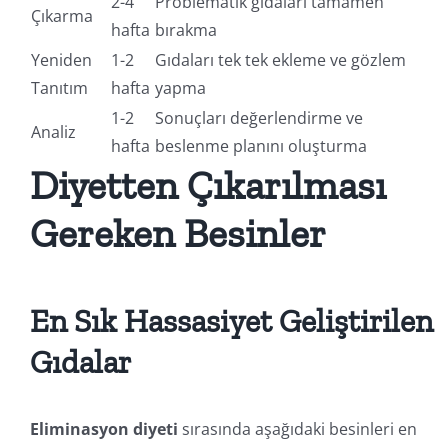
2-4
Problematik gıdaları tamamen
Çıkarma
hafta
bırakma
Yeniden
1-2
Gıdaları tek tek ekleme ve gözlem
Tanıtım
hafta
yapma
1-2
Sonuçları değerlendirme ve
Analiz
hafta
beslenme planını oluşturma
Diyetten Çıkarılması
Gereken Besinler
En Sık Hassasiyet Geliştirilen
Gıdalar
Eliminasyon diyeti
sırasında aşağıdaki besinleri en