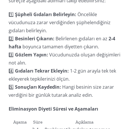
süreçte aşağıdaki adımları takip edebilirsiniz:
1️⃣
Şüpheli Gıdaları Belirleyin:
Öncelikle
vücudunuza zarar verdiğinden şüphelendiğiniz
gıdaları belirleyin.
2️⃣
Besinleri Çıkarın:
Belirlenen gıdaları en az
2-4
hafta
boyunca tamamen diyetten çıkarın.
3️⃣
Gözlem Yapın:
Vücudunuzda oluşan değişimleri
not alın.
4️⃣
Gıdaları Tekrar Ekleyin:
1-2 gün arayla tek tek
ekleyerek tepkilerinizi ölçün.
5️⃣
Sonuçları Kaydedin:
Hangi besinin size zarar
verdiğini bir günlük tutarak analiz edin.
Eliminasyon Diyeti Süresi ve Aşamaları
Aşama
Süre
Açıklama