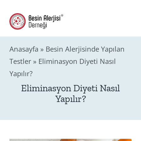
Skip
(216) 709-4592
to
content
Togg
Navig
Anasayfa
»
Besin Alerjisinde Yapılan
Hakk
Testler
»
Eliminasyon Diyeti Nasıl
Yapılır?
Besin 
Eliminasyon Diyeti Nasıl
Besin Alerjisin
Yapılır?
Vid